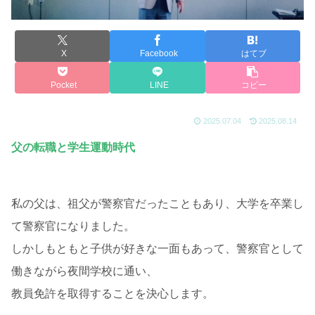
X
Facebook
はてブ
Pocket
LINE
コピー
2025.07.04
2025.08.14
父の転職と学生運動時代
私の父は、祖父が警察官だったこともあり、大学を卒業し
て警察官になりました。
しかしもともと子供が好きな一面もあって、警察官として
働きながら夜間学校に通い、
教員免許を取得することを決心します。