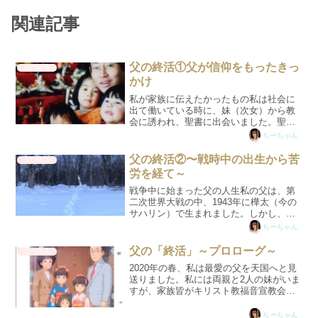
関連記事
父の終活①父が信仰をもったきっ
父の終活
かけ
私が家族に伝えたかったもの私は社会に
出て働いている時に、妹（次女）から教
会に誘われ、聖書に出会いました。聖書
の御言葉を学ぶようになってから、私は
ちーちゃん
「これは絶対、家族にも伝えたい！」と
思うようになりまた。そこで妹とも相談
父の終活②〜戦時中の出生から苦
父の終活
し、まだ信仰を持っていな...
労を経て～
戦争中に始まった父の人生私の父は、第
二次世界大戦の中、1943年に樺太（今の
サハリン）で生まれました。しかし、わ
ずか2歳の時に、家族で住み慣れた場所を
ちーちゃん
離れなければならなくなりました。ロシ
ア軍（当時のソ連軍）の侵攻が迫る中、
父の「終活」～プロローグ～
父の終活
祖母は、幼い父の手...
2020年の春、私は最愛の父を天国へと見
送りました。私には両親と2人の妹がいま
すが、家族皆がキリスト教福音宣教会に
出会って一緒に教会に通うようになりま
した。しかし、父は糖尿病の合併症から
ちーちゃん